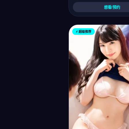
想看/预约
⚡ 超级推荐