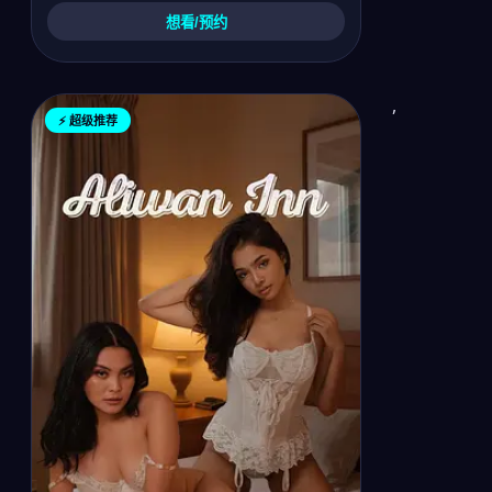
想看/预约
,
⚡ 超级推荐