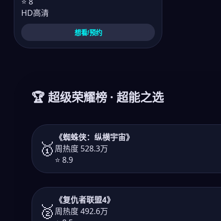
⭐ 8
HD高清
想看/预约
🏆 超级荣耀榜 · 超能之选
《蜘蛛侠：纵横宇宙》
🥇
周热度 528.3万
⭐ 8.9
《复仇者联盟4》
🥈
周热度 492.6万