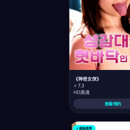
《神奇女侠》
⭐ 7.3
HD高清
想看/预约
⚡ 超级推荐